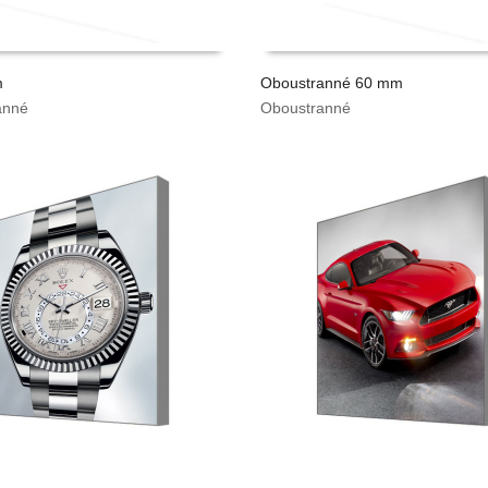
m
Oboustranné 60 mm
anné
Oboustranné
TAT CENU
VYPOČÍTAT CENU