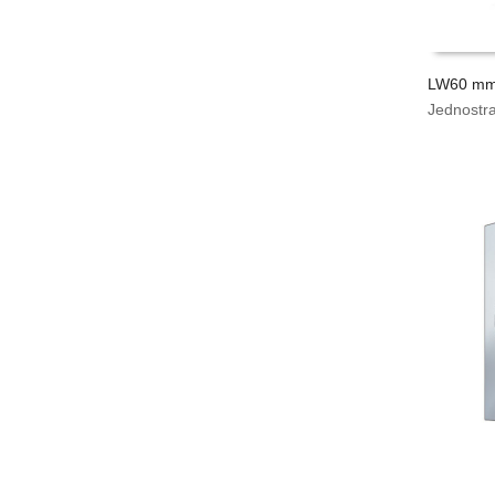
LW60 m
Jednostr
VYPOČÍ