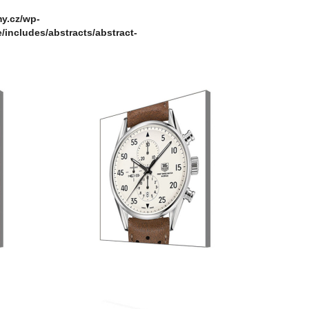
my.cz/wp-
includes/abstracts/abstract-