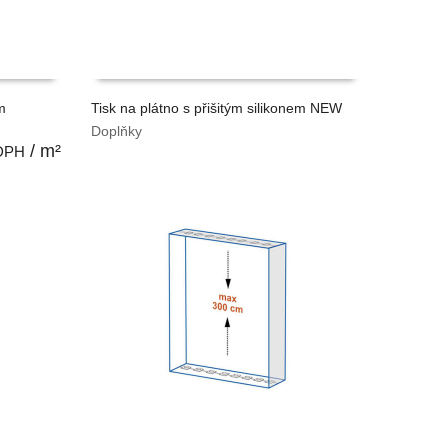
m
Tisk na plátno s přišitým silikonem NEW
Doplňky
VYPOČÍTAT CENU
/ m²
DPH