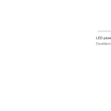
LED pás
Osvětlení
VYPOČÍ