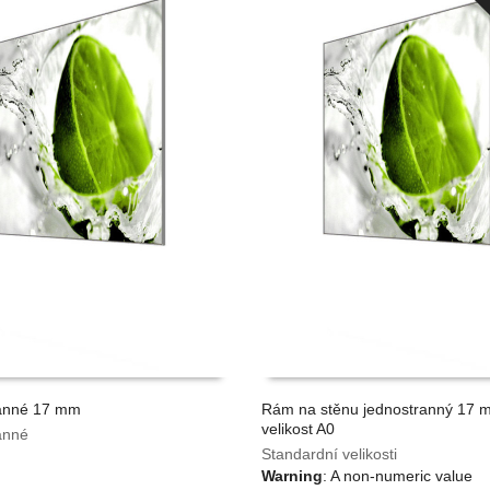
anné 17 mm
Rám na stěnu jednostranný 17 
velikost A0
anné
TAT CENU
ZOBRAZIT VÍCE
Standardní velikosti
Warning
: A non-numeric value