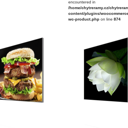
encountered in
/home/chytreramy.cz/chytrera
content/plugins/woocommerce/
wc-product.php
on line
874