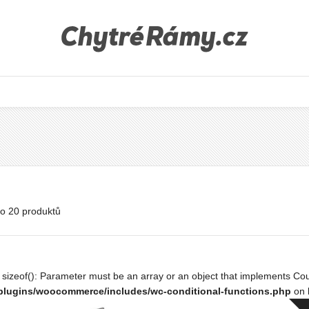
o 20 produktů
: sizeof(): Parameter must be an array or an object that implements Co
plugins/woocommerce/includes/wc-conditional-functions.php
on 