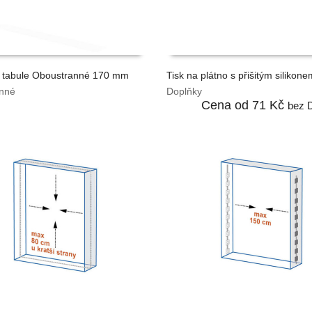
 tabule Oboustranné 170 mm
Tisk na plátno s přišitým silikone
nné
Doplňky
TAT CENU
VYPOČÍTAT CENU
Cena od
71 Kč
bez 