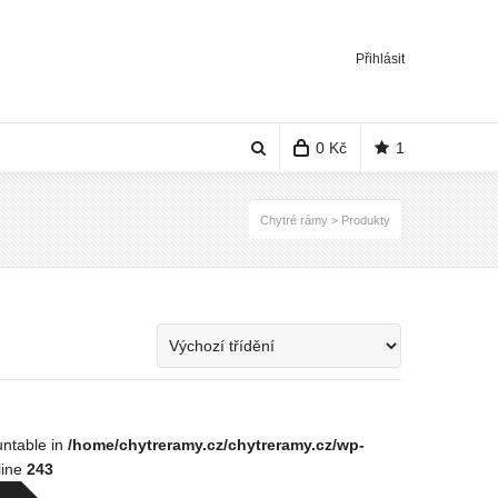
Přihlásit
0 Kč
1
Chytré rámy
>
Produkty
untable in
/home/chytreramy.cz/chytreramy.cz/wp-
line
243