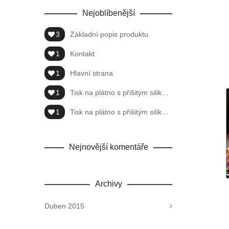
Nejoblíbenější
3
Základní popis produktu
1
Kontakt
1
Hlavní strana
1
Tisk na plátno s přišitým silikonem
1
Tisk na plátno s přišitým silikonem NEW
Nejnovější komentáře
Archivy
Duben 2015