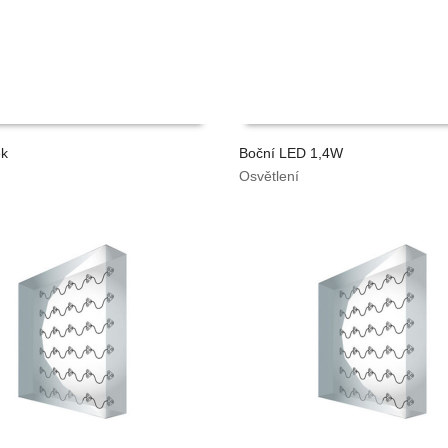
ek
Boční LED 1,4W
Osvětlení
TAT CENU
VYPOČÍTAT CENU