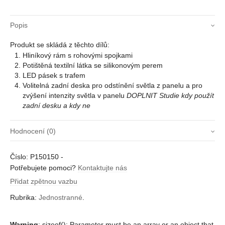
Popis
Produkt se skládá z těchto dílů:
Hliníkový rám s rohovými spojkami
Potištěná textilní látka se silikonovým perem
LED pásek s trafem
Volitelná zadní deska pro odstínění světla z panelu a pro
zvýšení intenzity světla v panelu
DOPLNIT Studie kdy použít
zadní desku a kdy ne
Hodnocení (0)
Zatím zde nejsou žádné recenze.
Číslo:
P150150
-
Buďte první, kdo napíše recenzi “Jednostranné
Potřebujete pomoci?
Kontaktujte nás
150 mm”
Přidat zpětnou vazbu
Musíte být
přihlášení
pro přidání recenze.
Rubrika:
Jednostranné
.
Warning
: sizeof(): Parameter must be an array or an object that