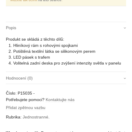
Můžete tak učinit
na této stránce
.
Popis
Produkt se skládá z těchto dílů:
Hliníkový rám s rohovými spojkami
Potištěná textilní látka se silikonovým perem
LED pásek s trafem
Volitelná zadní deska pro zvýšení intenzity světla v panelu
Hodnocení (0)
Zatím zde nejsou žádné recenze.
Číslo:
P15035
-
Buďte první, kdo napíše recenzi “Jednostranné 35
Potřebujete pomoci?
Kontaktujte nás
mm”
Přidat zpětnou vazbu
Musíte být
přihlášení
pro přidání recenze.
Rubrika:
Jednostranné
.