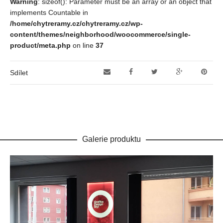
Warning
: sizeof(): Parameter must be an array or an object that
implements Countable in
/home/chytreramy.cz/chytreramy.cz/wp-
content/themes/neighborhood/woocommerce/single-
product/meta.php
on line
37
Sdílet
Galerie produktu