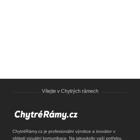
VYPOČÍTAT CENU
Jednostranné 35 mm
Jednostranné
Vítejte v Chytrých rámech
ChytréRámy.cz je profesionální výrobce a inovátor v
oblasti vizuální komunikace. Na jakoukoliv vaší potřebu,