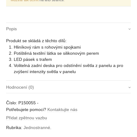
Můžete tak učinit
na této stránce
.
Popis
Produkt se skládá z těchto dílů:
Hliníkový rám s rohovými spojkami
Potištěná textilní látka se silikonovým perem
LED pásek s trafem
Volitelná zadní deska pro odstínění světla z panelu a pro
zvýšení intenzity světla v panelu
Hodnocení (0)
Zatím zde nejsou žádné recenze.
Číslo:
P150055
-
Buďte první, kdo napíše recenzi “Jednostranné 55
Potřebujete pomoci?
Kontaktujte nás
mm”
Přidat zpětnou vazbu
Musíte být
přihlášení
pro přidání recenze.
Rubrika:
Jednostranné
.