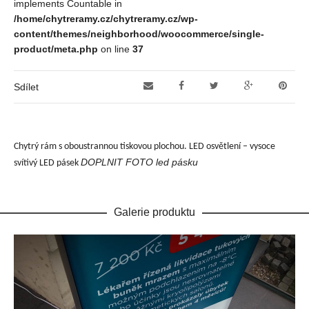
implements Countable in
/home/chytreramy.cz/chytreramy.cz/wp-
content/themes/neighborhood/woocommerce/single-
product/meta.php
on line
37
Sdílet
Chytrý rám s oboustrannou tiskovou plochou. LED osvětlení – vysoce
DOPLNIT
FOTO led pásku
svítivý LED pásek
Galerie produktu