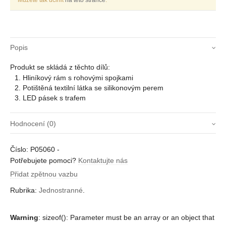
Můžete tak učinit
na této stránce
.
Popis
Produkt se skládá z těchto dílů:
Hliníkový rám s rohovými spojkami
Potištěná textilní látka se silikonovým perem
LED pásek s trafem
Hodnocení (0)
Zatím zde nejsou žádné recenze.
Číslo:
P05060
-
Buďte první, kdo napíše recenzi “LW60 mm”
Potřebujete pomoci?
Kontaktujte nás
Musíte být
přihlášení
pro přidání recenze.
Přidat zpětnou vazbu
Rubrika:
Jednostranné
.
Warning
: sizeof(): Parameter must be an array or an object that