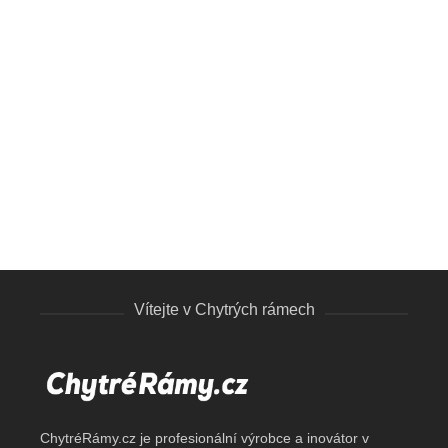
VYPOČÍTAT CENU
Jednostranné 17 mm
Jednostranné
Vítejte v Chytrých rámech
ChytréRámy.cz je profesionální výrobce a inovátor v