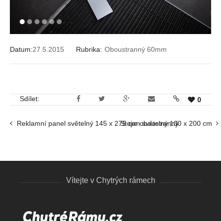
1
2
3
4
5
6
Datum:
27.5.2015
Rubrika:
Oboustranný 60mm
Sdílet:
0
Reklamní panel světelný 145 x 275 cm oboustranný
Stojan světelný 100 x 200 cm
Vítejte v Chytrých rámech